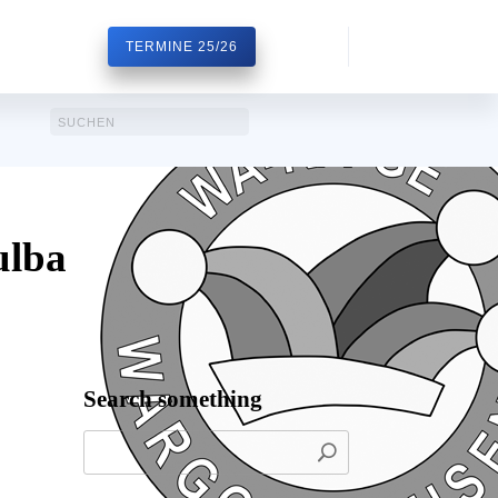
TERMINE 25/26
ulba
Search something