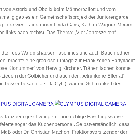
rt von Asterix und Obelix beim Männerballett und vom
tmalig gab es ein Gemeinschaftsprojekt der Juniorengarde
g ihrer vier Trainerinnen Linda Gans, Kathrin Wagner, Miriam
on links nach rechts). Das Thema: „Vier Jahreszeiten“.
standteil des Wargolshäuser Faschings und auch Bauchredner
n, brachte eine gradiose Einlage zur Fränkischen Partynacht.
lose Klonummer“ von Herwig Kirchner. Tränen lachen konnte
iedern der Golbicher und auch der „betrunkene Elferrat“,
on besser bekannt als DJ Cylli), war ein Schmankerl des
s Tanzbein geschwungen. Eine richtige Faschingssause.
eierte sogar das Küchenpersonal. Selbstverständlich, dass
 MdB oder Dr. Christian Machon, Fraktionsvorsitzender der