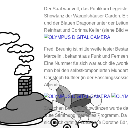
Der Saal war voll, das Publikum begeiste
Showtanz der Wargolshäuser Garden. Ers
und der Blauen Dragoner unter der Leitun
Reinhart und Corinna Keller (siehe Bild v
Fredi Breunig ist mittlerweile fester Be
Marcelini, bekannt aus Funk und Fernsehe
Eine Nummer für sich war auch die „wort
man bei den selbstkomponierten Mundart-L
Christoph Büttner (in der Faschingssessi
Abends.
Zwischen Bütt und Showtänzen wurde da
Gute Stimmung, perfektes Programm. Da f
sich hochkarätige Gäste wie Dorothe Bär,