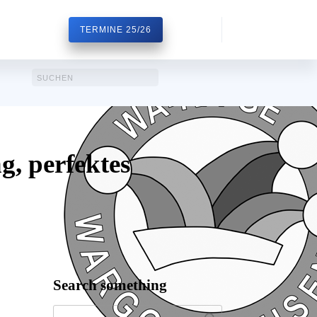
TERMINE 25/26
, perfektes
Search something