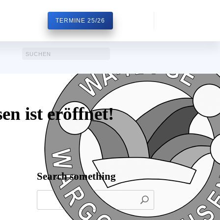
TERMINE 25/26
n ist eröffnet!
Search something