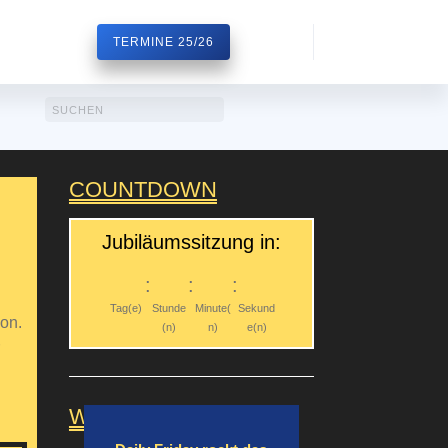
TERMINE 25/26
COUNTDOWN
Jubiläumssitzung in:
:
:
:
Tag(e)
Stunde
Minute(
Sekund
ion.
(n)
n)
e(n)
r
WEITERE BEITRÄGE