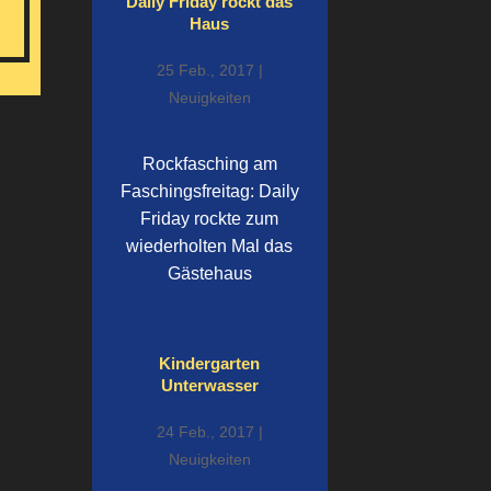
Daily Friday rockt das
Haus
25 Feb., 2017
|
Neuigkeiten
Rockfasching am
Faschingsfreitag: Daily
Friday rockte zum
wiederholten Mal das
Gästehaus
Kindergarten
Unterwasser
24 Feb., 2017
|
Neuigkeiten