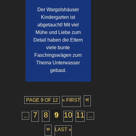
Der Wargolshäuser
Kindergarten ist
abgetaucht! Mit viel
Mühe und Liebe zum
Detail haben die Eltern
viele bunte
Faschingswägen zum
Thema Unterwasser
gebaut.
«
PAGE 9 OF 12
« FIRST
7
8
9
10
11
...
...
»
LAST »