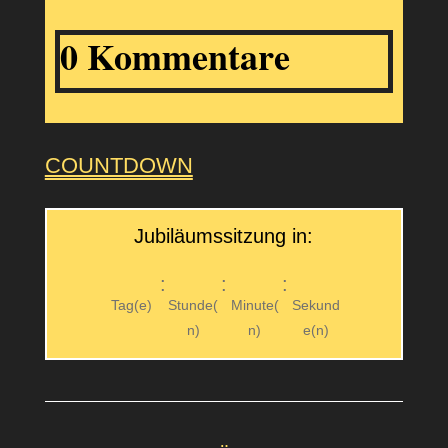
0 Kommentare
COUNTDOWN
Jubiläumssitzung in:
:
:
:
Tag(e)
Stunde(
Minute(
Sekund
n)
n)
e(n)