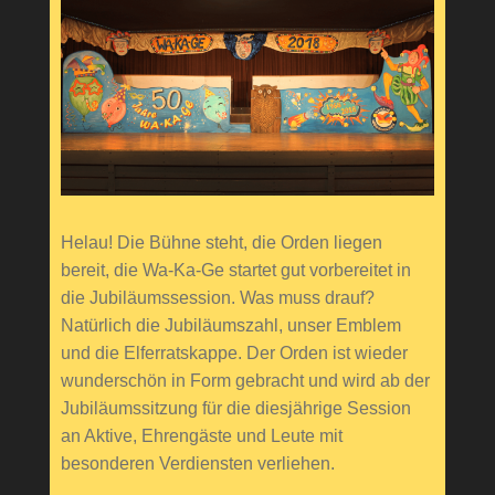
Helau! Die Bühne steht, die Orden liegen
bereit, die Wa-Ka-Ge startet gut vorbereitet in
die Jubiläumssession. Was muss drauf?
Natürlich die Jubiläumszahl, unser Emblem
und die Elferratskappe. Der Orden ist wieder
wunderschön in Form gebracht und wird ab der
Jubiläumssitzung für die diesjährige Session
an Aktive, Ehrengäste und Leute mit
besonderen Verdiensten verliehen.