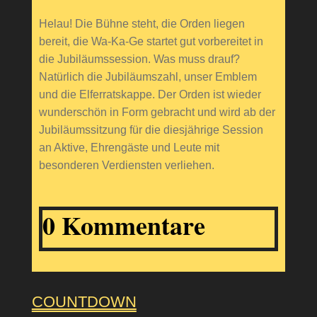
Helau! Die Bühne steht, die Orden liegen
bereit, die Wa-Ka-Ge startet gut vorbereitet in
die Jubiläumssession. Was muss drauf?
Natürlich die Jubiläumszahl, unser Emblem
und die Elferratskappe. Der Orden ist wieder
wunderschön in Form gebracht und wird ab der
Jubiläumssitzung für die diesjährige Session
an Aktive, Ehrengäste und Leute mit
besonderen Verdiensten verliehen.
0 Kommentare
COUNTDOWN