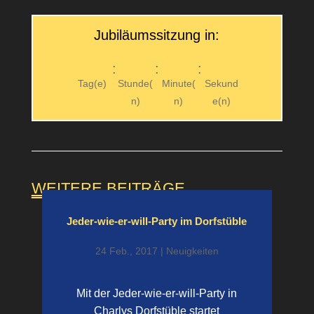
Jubiläumssitzung in:
:
:
:
Tag(e)
Stunde(
Minute(
Sekund
n)
n)
e(n)
WEITERE BEITRÄGE
Jeder-wie-er-will-Party im Dorfstüble
24 Feb., 2017
|
Neuigkeiten
Mit der Jeder-wie-er-will-Party in
Charlys Dorfstüble startet