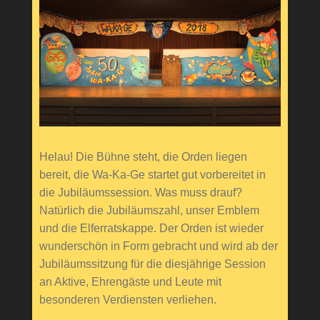
Helau! Die Bühne steht, die Orden liegen
bereit, die Wa-Ka-Ge startet gut vorbereitet in
die Jubiläumssession. Was muss drauf?
Natürlich die Jubiläumszahl, unser Emblem
und die Elferratskappe. Der Orden ist wieder
wunderschön in Form gebracht und wird ab der
Jubiläumssitzung für die diesjährige Session
an Aktive, Ehrengäste und Leute mit
besonderen Verdiensten verliehen.