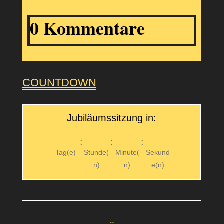
0 Kommentare
COUNTDOWN
Jubiläumssitzung in:
:
:
:
Tag(e)
Stunde(
Minute(
Sekund
n)
n)
e(n)