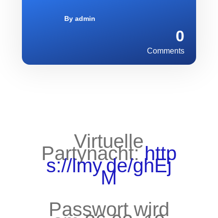
By
admin
0
Comments
Virtuelle
Partynacht:
http
s://lmy.de/ghEj
M
Passwort wird