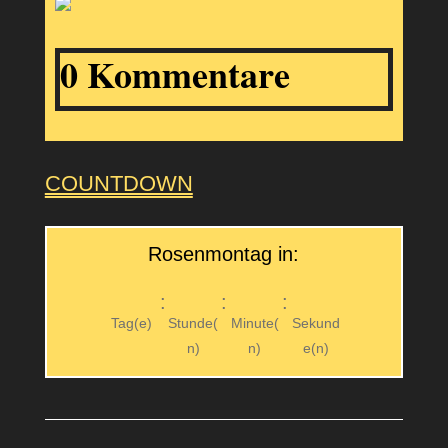
0 Kommentare
COUNTDOWN
Rosenmontag in:
:
:
:
Tag(e)
Stunde(
Minute(
Sekund
n)
n)
e(n)