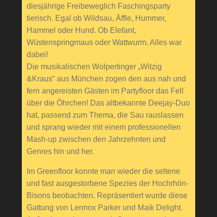
diesjährige Freibeweglich Faschingsparty
tierisch. Egal ob Wildsau, Äffle, Hummer,
Hammel oder Hund. Ob Elefant,
Wüstenspringmaus oder Wattwurm. Alles war
dabei!
Die musikalischen Wolpertinger „Witzig
&Kraus“ aus München zogen den aus nah und
fern angereisten Gästen im Partyfloor das Fell
über die Öhrchen! Das altbekannte Deejay-Duo
hat, passend zum Thema, die Sau rauslassen
und sprang wieder mit einem professionellen
Mash-up zwischen den Jahrzehnten und
Genres hin und her.
Im Greenfloor konnte man wieder die seltene
und fast ausgestorbene Spezies der Hochrhön-
Bisons beobachten. Repräsentiert wurde diese
Gattung von Lennox Parker und Maik Delight.