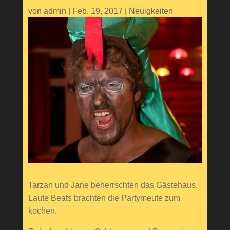
von
admin
|
Feb. 19, 2017
|
Neuigkeiten
Tarzan und Jane beherrschten das Gästehaus.
Laute Beats brachten die Partymeute zum
kochen.