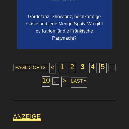
Gardetanz, Showtanz, hochkarätige
Gäste und jede Menge Spaß: Wo gibt
es Karten für die Fränkische
Partynacht?
1
2
3
4
5
«
PAGE 3 OF 12
...
10
»
...
LAST »
ANZEIGE