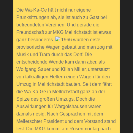
Die Wa-Ka-Ge hält nicht nur eigene
Prunksitzungen ab, sie ist auch zu Gast bei
befreundeten Vereinen. Und gerade die
Freundschaft zur MKG Mellrichstadt ist etwas
ganz besonderes.
1966 wurden erste
provisorische Wagen gebaut und man zog mit
Musik und Trara durch das Dorf. Die
entscheidende Wende kam dann aber, als
Wolfgang Sauer und Kilian Miller, unterstützt
von tatkräftigen Helfern einen Wagen für den
Umzug in Mellrichstadt bauten. Seit dem fährt
die Wa-Ka-Ge in Mellrichstadt ganz an der
Spitze des großen Umzugs. Doch die
Auswirkungen für Wargolshausen waren
damals riesig. Nach Gesprächen mit dem
Mellerschter Präsident und dem Vorstand stand
fest: Die MKG kommt am Rosenmontag nach