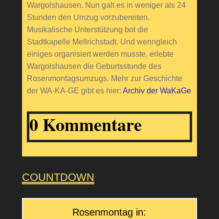
Wargolshausen. Nun galt es in weniger als 24
Stunden den Umzug vorzubereiten.
Musikalische Unterstützung bot die
Stadtkapelle Mellrichstadt. Und wenngleich
einiges organisiert werden musste, erlebte
Wargolshausen die Geburtsstunde des
Rosenmontagsumzugs. Mehr zur Geschichte
der WA-KA-GE gibt es hier:
Archiv der WaKaGe
0 Kommentare
COUNTDOWN
Rosenmontag in: