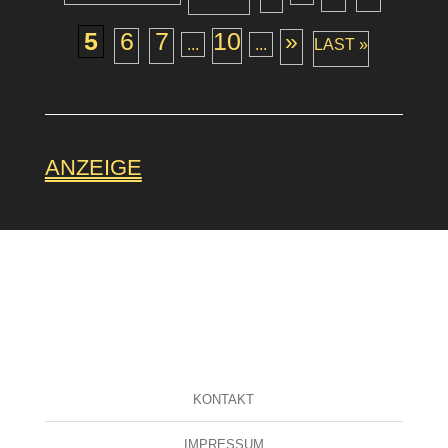
5
6
7
10
»
...
...
LAST »
ANZEIGE
KONTAKT
IMPRESSUM