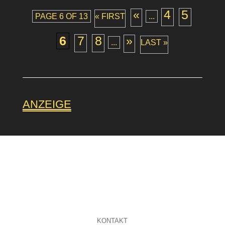
4
5
«
PAGE 6 OF 13
« FIRST
...
6
7
8
»
...
LAST »
ANZEIGE
KONTAKT