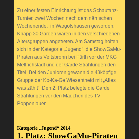
Zu einer festen Einrichtung ist das Schautanz-
Turnier, zwei Wochen nach dem närrischen
Wochenende, in Wargolshausen geworden.
Knapp 30 Garden waren in den verschiedenen
Altersgruppen angetreten. Am Samstag holten
sich in der Kategorie „Jugend“ die ShowGaMu-
Piraten aus Veitsbronn bei Fürth vor der MKG
Mellrichstadt und der Garde Strahlungen den
Titel. Bei den Junioren gewann die 43köpfige
Gruppe der Ko-Ka-Ge Wiesentheid mit „Alles
was zählt“. Den 2. Platz belegte die Garde
Strahlungen vor den Mädchen des TV
Poppenlauer.
Kategorie „Jugend“ 2014
1. Platz: ShowGaMu-Piraten