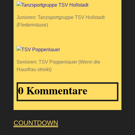
Junioren: Tanzsportgruppe TSV Hollstadt
(Fledermäuse)
Senioren: TSV Poppenlauer (Wenn die
Hausfrau streikt)
0 Kommentare
COUNTDOWN