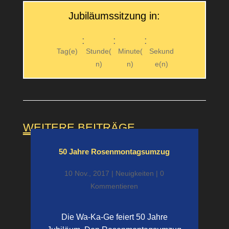
Jubiläumssitzung in:
:
:
:
Tag(e)
Stunde(
Minute(
Sekund
n)
n)
e(n)
WEITERE BEITRÄGE
50 Jahre Rosenmon­tagsumzug
10 Nov., 2017
|
Neuigkeiten
| 0
Kommentieren
Die Wa-Ka-Ge feiert 50 Jahre