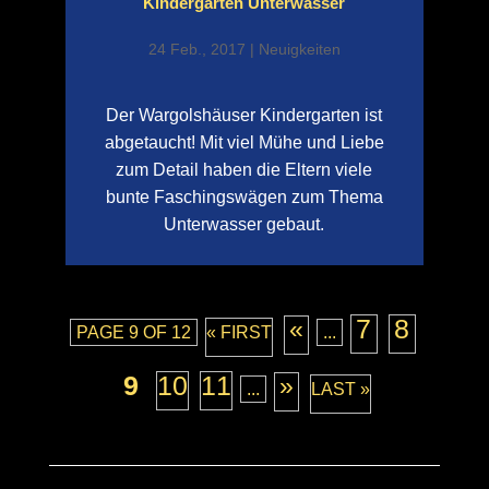
Kindergarten Unterwasser
24 Feb., 2017
|
Neuigkeiten
Der Wargolshäuser Kindergarten ist
abgetaucht! Mit viel Mühe und Liebe
zum Detail haben die Eltern viele
bunte Faschingswägen zum Thema
Unterwasser gebaut.
7
8
«
PAGE 9 OF 12
« FIRST
...
9
10
11
»
...
LAST »