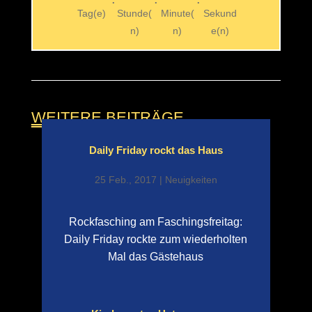
Tag(e)
Stunde(
Minute(
Sekund
n)
n)
e(n)
WEITERE BEITRÄGE
Daily Friday rockt das Haus
25 Feb., 2017
|
Neuigkeiten
Rockfasching am Faschingsfreitag:
Daily Friday rockte zum wiederholten
Mal das Gästehaus