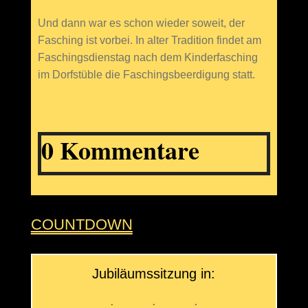
Und dann war es schon wieder soweit, der
Fasching ist vorbei. In alter Tradition findet am
Faschingsdienstag nach dem Kinderfasching
im Dorfstüble die Faschingsbeerdigung statt.
0 Kommentare
COUNTDOWN
Jubiläumssitzung in:
:
:
: