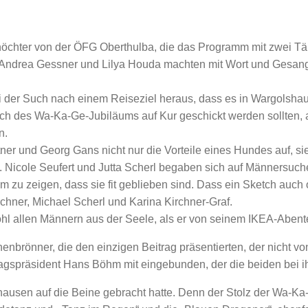
nöchter von der ÖFG Oberthulba, die das Programm mit zwei Tä
Andrea Gessner und Lilya Houda machten mit Wort und Gesang 
der Such nach einem Reiseziel heraus, dass es in Wargolshaus
ich des Wa-Ka-Ge-Jubiläums auf Kur geschickt werden sollten, 
n.
ttner und Georg Gans nicht nur die Vorteile eines Hundes auf, s
t. Nicole Seufert und Jutta Scherl begaben sich auf Männersuch
m zu zeigen, dass sie fit geblieben sind. Dass ein Sketch auch
chner, Michael Scherl und Karina Kirchner-Graf.
ohl allen Männern aus der Seele, als er von seinem IKEA-Abente
nbrönner, die den einzigen Beitrag präsentierten, der nicht v
gspräsident Hans Böhm mit eingebunden, der die beiden bei ihr
hausen auf die Beine gebracht hatte. Denn der Stolz der Wa-Ka