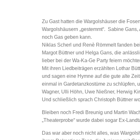
Zu Gast hatten die Wargolshäuser die Fose
Wargolshäusern „gestemmt“. Sabine Gans, 
noch Gas geben kann.
Niklas Scherl und Renè Römmelt fanden bei 
Margot Büttner und Helga Gans, die anlässl
lieber bei der Wa-Ka-Ge Party feiern möchte
Mit ihren Liedbeiträgen erzählten Lothar Bü
und sagen eine Hymne auf die gute alte Zei
einmal in Gardetanzkostüme zu schlüpfen, u
Wagner, Ulli Höhn, Uwe Nießner, Herwig Kir
Und schließlich sprach Christoph Büttner w
Bleiben noch Fredi Breunig und Martin Wache
„Theaterprobe“ wurde dabei sogar Ex-Landta
Das war aber noch nicht alles, was Wargols