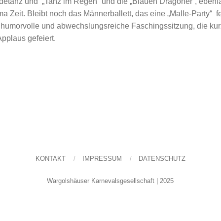
rdetanz und „Tanz im Regen“ und die „Blauen Dragoner“, ebenfa
a Zeit. Bleibt noch das Männerballett, das eine „Malle-Party“ f
ge, humorvolle und abwechslungsreiche Faschingssitzung, die kur
pplaus gefeiert.
KONTAKT
IMPRESSUM
DATENSCHUTZ
Wargolshäuser Karnevalsgesellschaft | 2025