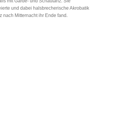
lls mit Garde- und Schautanz. Sie
eierte und dabei halsbrecherische Akrobatik
z nach Mitternacht ihr Ende fand.