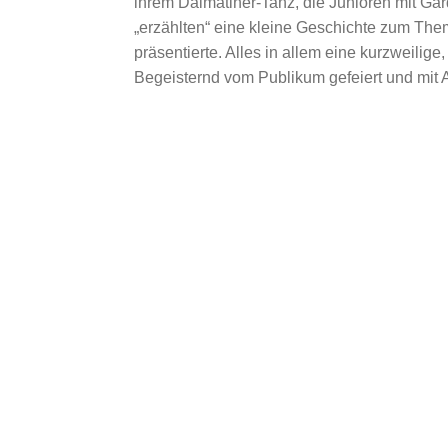
ihrem Dalmatiner-Tanz, die Junioren mit Ga
„erzählten“ eine kleine Geschichte zum Them
präsentierte. Alles in allem eine kurzweili
Begeisternd vom Publikum gefeiert und mit A