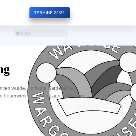
TERMINE 25/26
ng
tiert wurde. Spritzige Gardetänze,
in Feuerwerk der guten Laune entstehen;