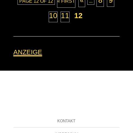
8
9
«
PAGE 12 OF 12
« FIRST
...
10
11
12
ANZEIGE
KONTAKT