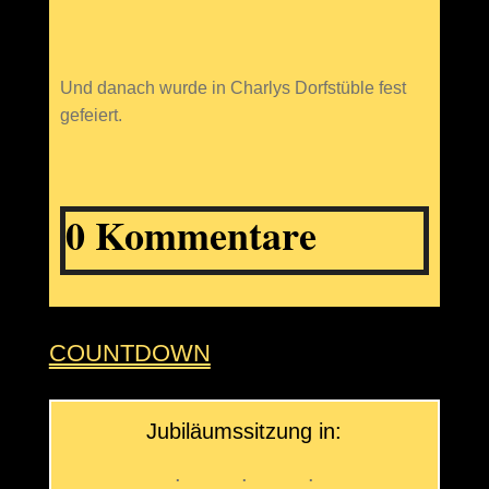
Und danach wurde in Charlys Dorfstüble fest
gefeiert.
0 Kommentare
COUNTDOWN
Jubiläumssitzung in:
:
:
: